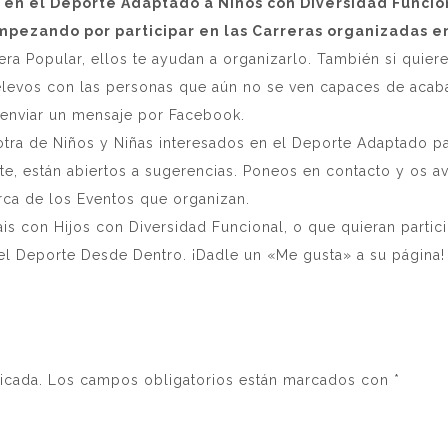
 en el Deporte Adaptado a Niños con Diversidad Funcio
mpezando por participar en las Carreras organizadas en
ra Popular, ellos te ayudan a organizarlo. También si quieres
 relevos con las personas que aún no se ven capaces de acaba
enviar un mensaje por Facebook.
otra de Niños y Niñas interesados en el Deporte Adaptado par
e, están abiertos a sugerencias. Poneos en contacto y os avis
ca de los Eventos que organizan.
is con Hijos con Diversidad Funcional, o que quieran parti
l Deporte Desde Dentro. ¡Dadle un «Me gusta» a su página!
icada.
Los campos obligatorios están marcados con
*