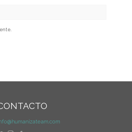
ente.
CONTACTO
info@humanizateam.com