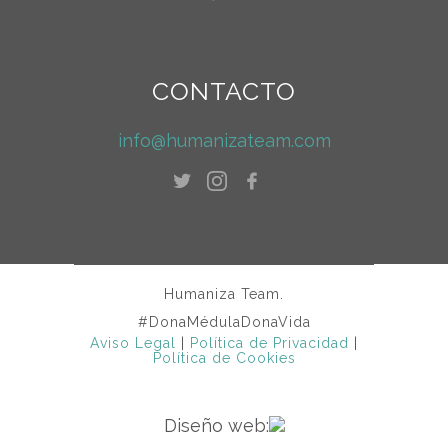
CONTACTO
info@humanizateam.com
Humaniza Team.
#DonaMédulaDonaVida
Aviso Legal
|
Política de Privacidad
|
Política de Cookies
Diseño web: