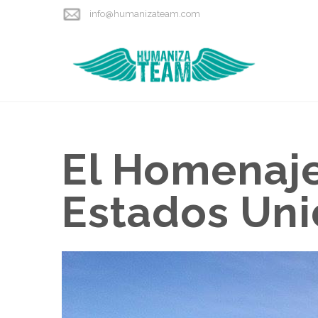
info@humanizateam.com
El Homenaj
Estados Un