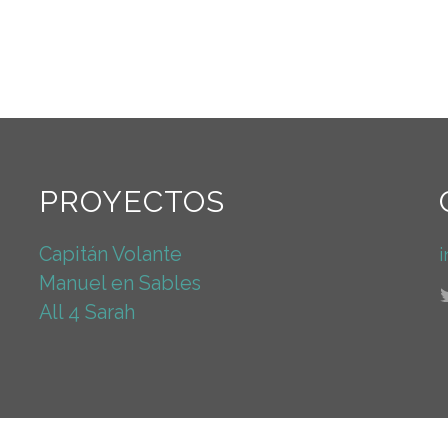
PROYECTOS
Capitán Volante
Manuel en Sables
All 4 Sarah