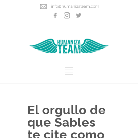
info@humanizateam.com
El orgullo de
que Sables
te cite como