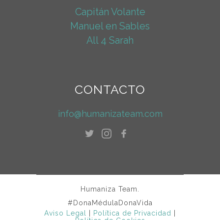
Capitán Volante
Manuel en Sables
All 4 Sarah
CONTACTO
info@humanizateam.com
Humaniza Team.
#DonaMédulaDonaVida
Aviso Legal
|
Política de Privacidad
|