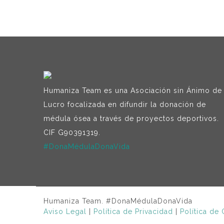
Humaniza Team es una Asociación sin Ánimo de
Lucro focalizada en difundir la donación de
médula ósea a través de proyectos deportivos.
CIF G90391319.
#DonaMédulaDonaVida
Humaniza Team. #DonaMédulaDonaVida
Aviso Legal
|
Política de Privacidad
|
Política de