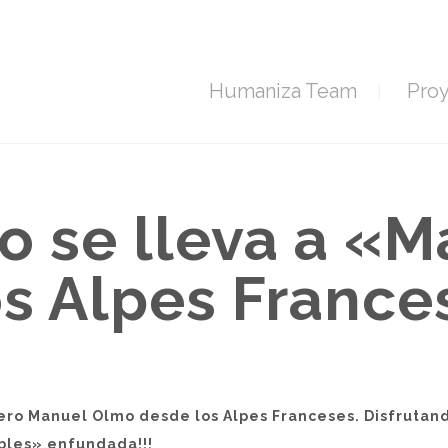
Humaniza Team
Pro
 se lleva a «M
os Alpes France
o Manuel Olmo desde los Alpes Franceses. Disfrutando d
bles» enfundada!!!