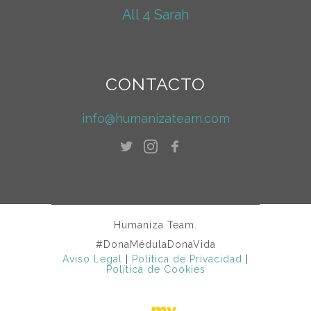
All 4 Sarah
CONTACTO
info@humanizateam.com
Humaniza Team.
#DonaMédulaDonaVida
Aviso Legal
|
Política de Privacidad
|
Política de Cookies