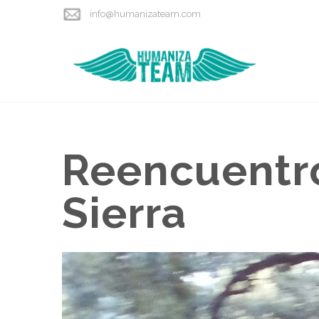
info@humanizateam.com
Reencuentro
Sierra